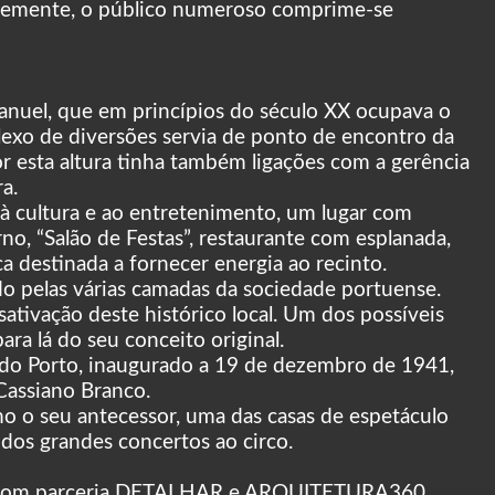
ntemente, o público numeroso comprime-se
Manuel, que em princípios do século XX ocupava o
exo de diversões servia de ponto de encontro da
or esta altura tinha também ligações com a gerência
a.
 à cultura e ao entretenimento, um lugar com
no, “Salão de Festas”, restaurante com esplanada,
ca destinada a fornecer energia ao recinto.
o pelas várias camadas da sociedade portuense.
ativação deste histórico local. Um dos possíveis
ra lá do seu conceito original.
 do Porto, inaugurado a 19 de dezembro de 1941,
Cassiano Branco.
mo o seu antecessor, uma das casas de espetáculo
dos grandes concertos ao circo.
t) com parceria DETALHAR e ARQUITETURA360