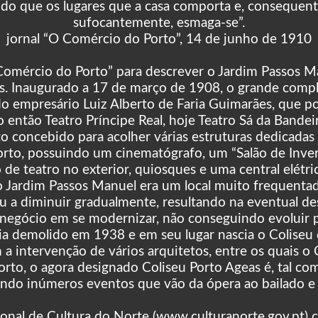
o do que os lugares que a casa comporta e, conseque
sufocantemente, esmaga-se”.
jornal “O Comércio do Porto”, 14 de junho de 1910
O Comércio do Porto” para descrever o Jardim Passos 
as. Inaugurado a 17 de março de 1908, o grande compl
do empresário Luiz Alberto de Faria Guimarães, que p
o então Teatro Príncipe Real, hoje Teatro Sá da Bandeir
 concebido para acolher várias estruturas dedicadas
Porto, possuindo um cinematógrafo, um “Salão de Inver
 de teatro no exterior, quiosques e uma central elétri
 Jardim Passos Manuel era um local muito frequentad
u a diminuir gradualmente, resultando na eventual des
negócio em se modernizar, não conseguindo evoluir pa
a demolido em 1938 e em seu lugar nascia o Coliseu
a intervenção de vários arquitetos, entre os quais o 
to, o agora designado Coliseu Porto Ageas é, tal co
hendo inúmeros eventos que vão da ópera ao bailado e 
onal de Cultura do Norte (www.culturanorte.gov.p