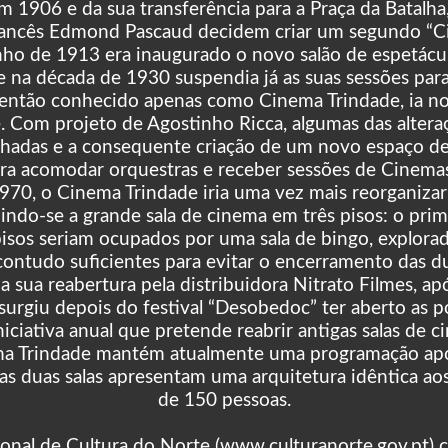
m 1906 e da sua transferência para a Praça da Batal
francês Edmond Pascaud decidem criar um segundo “Ci
unho de 1913 era inaugurado o novo salão de espetác
e na década de 1930 suspendia já as suas sessões para
á então conhecido apenas como Cinema Trindade, ia 
e. Com projeto de Agostinho Ricca, algumas das alter
achadas e a consequente criação de um novo espaço d
ara acomodar orquestras e receber sessões de Cinema
970, o Cinema Trindade iria uma vez mais reorganizar o
indo-se a grande sala de cinema em três pisos: o pri
isos seriam ocupados por uma sala de bingo, explorad
 contudo suficientes para evitar o encerramento das d
a sua reabertura pela distribuidora Nitrato Filmes, a
surgiu depois do festival “Desobedoc” ter aberto as p
iciativa anual que pretende reabrir antigas salas de ci
ma Trindade mantém atualmente uma programação apo
uas duas salas apresentam uma arquitetura idêntica a
de 150 pessoas.
onal de Cultura do Norte (www.culturanorte.gov.p