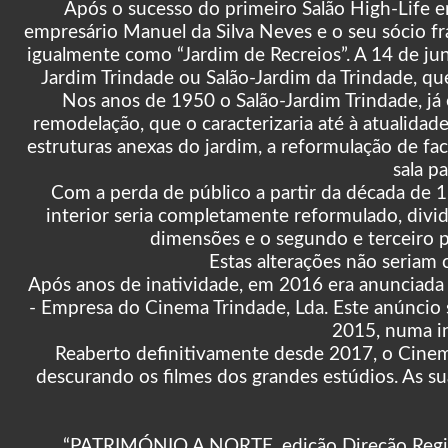
Após o sucesso do primeiro Salão High-Life e
empresário Manuel da Silva Neves e o seu sócio 
igualmente como “Jardim de Recreios”. A 14 de j
Jardim Trindade ou Salão-Jardim da Trindade, qu
Nos anos de 1950 o Salão-Jardim Trindade, j
remodelação, que o caracterizaria até à atualidad
estruturas anexas do jardim, a reformulação de f
sala p
Com a perda de público a partir da década de 1
interior seria completamente reformulado, divid
dimensões e o segundo e terceiro p
Estas alterações não seriam
Após anos de inatividade, em 2016 era anunciada 
- Empresa do Cinema Trindade, Lda. Este anúncio 
2015, numa in
Reaberto definitivamente desde 2017, o Cine
descurando os filmes dos grandes estúdios. As s
“PATRIMÓNIO A NORTE, edição Direção Regi