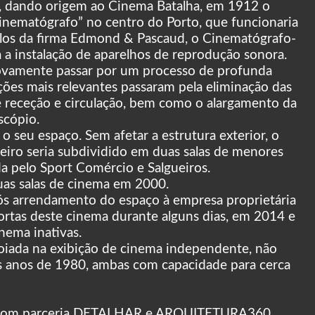
ha, dando origem ao Cinema Batalha, em 1912 o
nematógrafo” no centro do Porto, que funcionaria
ulos da firma Edmond & Pascaud, o Cinematógrafo-
 a instalação de aparelhos de reprodução sonora.
novamente passar por um processo de profunda
ações mais relevantes passaram pela eliminação das
e receção e circulação, bem como o alargamento da
scópio.
 seu espaço. Sem afetar a estrutura exterior, o
meiro seria subdividido em duas salas de menores
a pelo Sport Comércio e Salgueiros.
uas salas de cinema em 2000.
pós arrendamento do espaço à empresa proprietária
ortas deste cinema durante alguns dias, em 2014 e
nema inativas.
iada na exibição de cinema independente, não
os anos de 1980, ambas com capacidade para cerca
t) com parceria DETALHAR e ARQUITETURA360