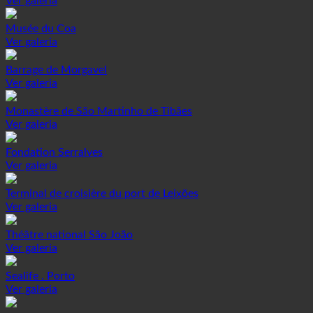
Ver galeria
Musée du Coa
Ver galeria
Barrage de Morgavel
Ver galeria
Monastère de São Martinho de Tibães
Ver galeria
Fondation Serralves
Ver galeria
Terminal de croisière du port de Leixões
Ver galeria
Théâtre national São João
Ver galeria
Sealife . Porto
Ver galeria